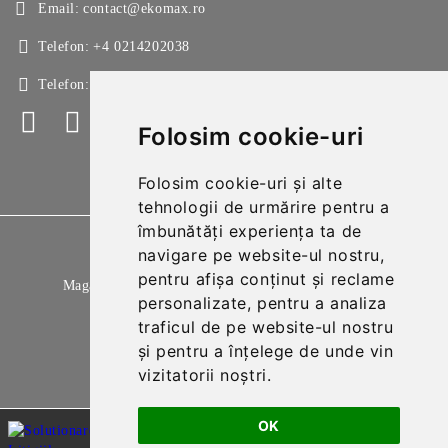
Email:
contact@ekomax.ro
Telefon:
+4 0214202038
Telefon:
+4 0214213150
Folosim cookie-uri
Folosim cookie-uri și alte
tehnologii de urmărire pentru a
îmbunătăți experiența ta de
GDPR
navigare pe website-ul nostru,
pentru afișa conținut și reclame
Magazinul nostru respecta 100% prevederile GDPR.
personalizate, pentru a analiza
Citeste politica de confidentialitate
traficul de pe website-ul nostru
și pentru a înțelege de unde vin
Informatiile mele personale
vizitatorii noștri.
OK