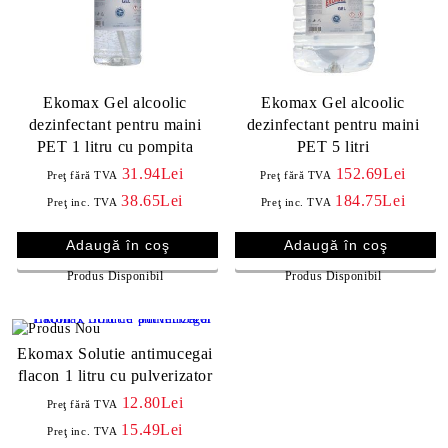
Ekomax Gel alcoolic
Ekomax Gel alcoolic
dezinfectant pentru maini
dezinfectant pentru maini
PET 1 litru cu pompita
PET 5 litri
31.94Lei
152.69Lei
Preţ fără TVA
Preţ fără TVA
38.65Lei
184.75Lei
Preţ inc. TVA
Preţ inc. TVA
Produs Disponibil
Produs Disponibil
Ekomax Solutie antimucegai
flacon 1 litru cu pulverizator
12.80Lei
Preţ fără TVA
15.49Lei
Preţ inc. TVA