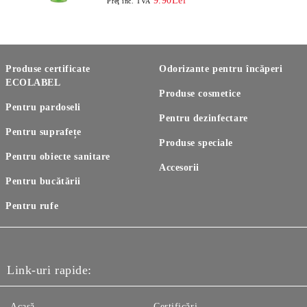
9.90Lei
Preţ inc. TVA
Produse certificate
Odorizante pentru încăperi
ECOLABEL
Produse cosmetice
Pentru pardoseli
Pentru dezinfectare
Pentru suprafețe
Produse speciale
Pentru obiecte sanitare
Accesorii
Pentru bucătării
Pentru rufe
Link-uri rapide:
Acasă
Certificări