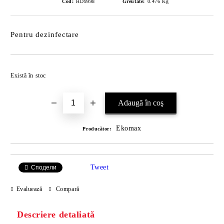
Cod:
HD9998
Greutate:
0.476
Kg
Pentru dezinfectare
Îmi doresc
Există în stoc
Ekomax
Producător:
Tweet
Сподели
Evaluează
Compară
Descriere detaliată