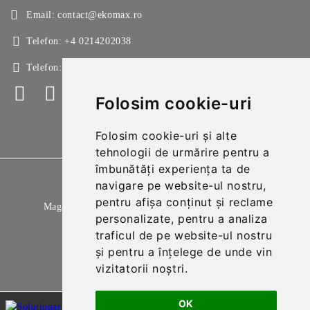
Email:
contact@ekomax.ro
Telefon:
+4 0214202038
Telefon:
+4 0214213150
Folosim cookie-uri
Folosim cookie-uri și alte
tehnologii de urmărire pentru a
îmbunătăți experiența ta de
GDPR
navigare pe website-ul nostru,
pentru afișa conținut și reclame
Magazinul nostru respecta 100% prevederile GDPR.
personalizate, pentru a analiza
Citeste politica de confidentialitate
traficul de pe website-ul nostru
și pentru a înțelege de unde vin
Informatiile mele personale
vizitatorii noștri.
OK