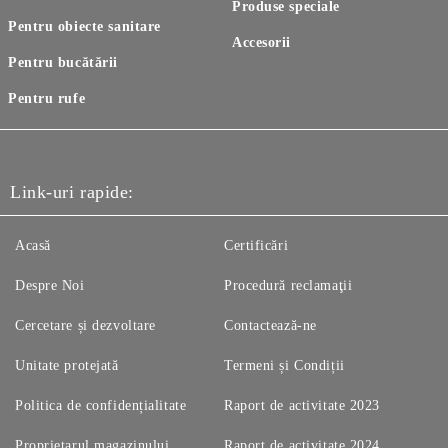
Produse speciale
Pentru obiecte sanitare
Accesorii
Pentru bucătării
Pentru rufe
Link-uri rapide:
Acasă
Certificări
Despre Noi
Procedură reclamaţii
Cercetare și dezvoltare
Contactează-ne
Unitate protejată
Termeni și Condiții
Politica de confidențialitate
Raport de activitate 2023
Proprietarul magazinului
Raport de activitate 2024