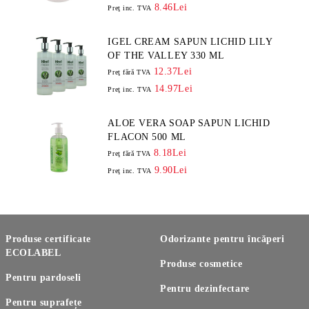
8.46Lei
Preţ inc. TVA
IGEL CREAM SAPUN LICHID LILY
OF THE VALLEY 330 ML
12.37Lei
Preţ fără TVA
14.97Lei
Preţ inc. TVA
ALOE VERA SOAP SAPUN LICHID
FLACON 500 ML
8.18Lei
Preţ fără TVA
9.90Lei
Preţ inc. TVA
Produse certificate
Odorizante pentru încăperi
ECOLABEL
Produse cosmetice
Pentru pardoseli
Pentru dezinfectare
Pentru suprafețe