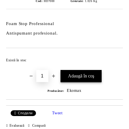
Cod:
HD7000
Greutate:
1.026
Kg
Foam Stop Professional
Antispumant profesional.
Îmi doresc
Există în stoc
Ekomax
Producător:
Tweet
Сподели
Evaluează
Compară