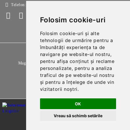
Telefon:
+4 0214213150
Folosim cookie-uri
Folosim cookie-uri și alte
tehnologii de urmărire pentru a
îmbunătăți experiența ta de
GDPR
navigare pe website-ul nostru,
pentru afișa conținut și reclame
Magazinul nostru respecta 100% prevederile GDPR.
personalizate, pentru a analiza
Citeste politica de confidentialitate
traficul de pe website-ul nostru
și pentru a înțelege de unde vin
Informatiile mele personale
vizitatorii noștri.
OK
Vreau să schimb setările
Solutie comert electronic Seliton