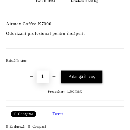
Cod:
HD1914
Greutate:
0.538
Kg
Airmax Coffee K7000.
Odorizant profesional pentru încăperi.
Îmi doresc
Există în stoc
Ekomax
Producător:
Tweet
Сподели
Evaluează
Compară