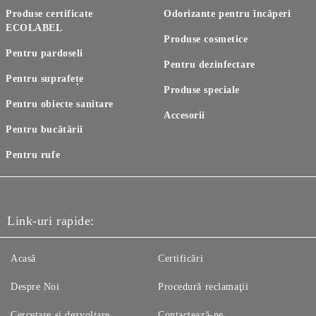
Produse certificate
Odorizante pentru încăperi
ECOLABEL
Produse cosmetice
Pentru pardoseli
Pentru dezinfectare
Pentru suprafețe
Produse speciale
Pentru obiecte sanitare
Accesorii
Pentru bucătării
Pentru rufe
Link-uri rapide:
Acasă
Certificări
Despre Noi
Procedură reclamaţii
Cercetare și dezvoltare
Contactează-ne