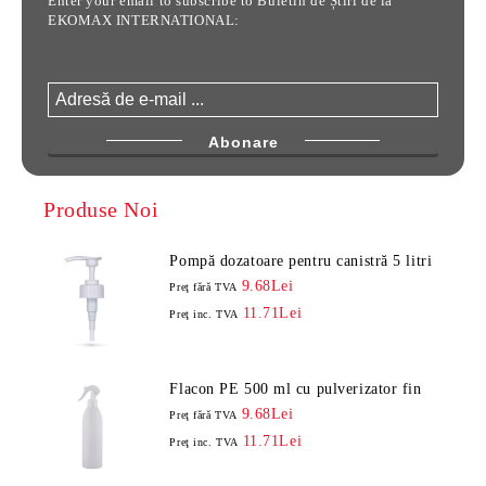
Enter your email to subscribe to Buletin de Știri de la
EKOMAX INTERNATIONAL:
Produse Noi
Pompă dozatoare pentru canistră 5 litri
9.68Lei
Preţ fără TVA
11.71Lei
Preţ inc. TVA
Flacon PE 500 ml cu pulverizator fin
9.68Lei
Preţ fără TVA
11.71Lei
Preţ inc. TVA