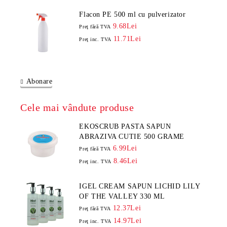
Flacon PE 500 ml cu pulverizator
9.68Lei
Preţ fără TVA
11.71Lei
Preţ inc. TVA
Abonare
Cele mai vândute produse
EKOSCRUB PASTA SAPUN
ABRAZIVA CUTIE 500 GRAME
6.99Lei
Preţ fără TVA
8.46Lei
Preţ inc. TVA
IGEL CREAM SAPUN LICHID LILY
OF THE VALLEY 330 ML
12.37Lei
Preţ fără TVA
14.97Lei
Preţ inc. TVA