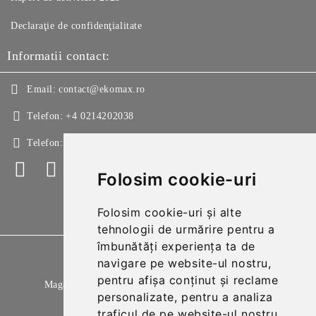
Declaraţie de confidenţialitate
Informatii contact:
Email:
contact@ekomax.ro
Telefon:
+4 0214202038
Telefon:
+4 0214213150
Folosim cookie-uri
Folosim cookie-uri și alte
tehnologii de urmărire pentru a
îmbunătăți experiența ta de
GDPR
navigare pe website-ul nostru,
pentru afișa conținut și reclame
Magazinul nostru respecta 100% prevederile GDPR.
personalizate, pentru a analiza
Citeste politica de confidentialitate
traficul de pe website-ul nostru