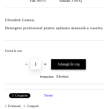
Cod:
HD1111
Greutate:
0.568
Kg
Ultradish Lemon.
Detergent profesional pentru spălarea manuală a vaselor.
Îmi doresc
Există în stoc
Ekomax
Producător:
Tweet
Сподели
Evaluează
Compară