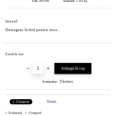
Cod:
HD2100
Greutate:
5.164
Kg
Inoxol
Detergent lichid pentru inox.
Îmi doresc
Există în stoc
Ekomax
Producător:
Tweet
Сподели
Evaluează
Compară