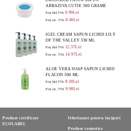
ABRAZIVA CUTIE 500 GRAME
6.99Lei
Preţ fără TVA
8.46Lei
Preţ inc. TVA
IGEL CREAM SAPUN LICHID LILY
OF THE VALLEY 330 ML
12.37Lei
Preţ fără TVA
14.97Lei
Preţ inc. TVA
ALOE VERA SOAP SAPUN LICHID
FLACON 500 ML
8.18Lei
Preţ fără TVA
9.90Lei
Preţ inc. TVA
Produse certificate
Odorizante pentru încăperi
ECOLABEL
Produse cosmetice