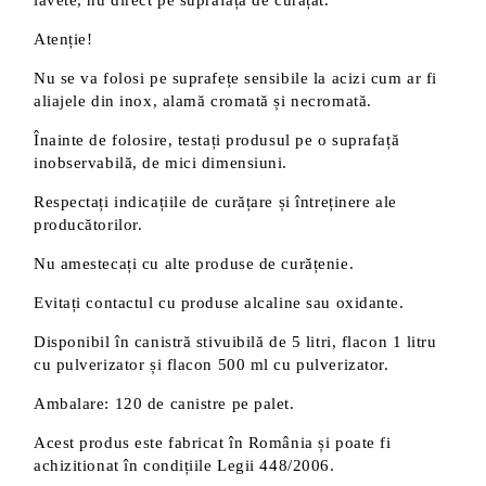
lavete, nu direct pe suprafața de curățat.
Atenție!
Nu se va folosi pe suprafețe sensibile la acizi cum ar fi
aliajele din inox, alamă cromată și necromată.
Înainte de folosire, testați produsul pe o suprafață
inobservabilă, de mici dimensiuni.
Respectați indicațiile de curățare și întreținere ale
producătorilor.
Nu amestecați cu alte produse de curățenie.
Evitați contactul cu produse alcaline sau oxidante.
Disponibil în canistră stivuibilă de 5 litri, flacon 1 litru
cu pulverizator și flacon 500 ml cu pulverizator.
Ambalare: 120 de canistre pe palet.
Acest produs este fabricat în România și poate fi
achizitionat în condițiile Legii 448/2006.