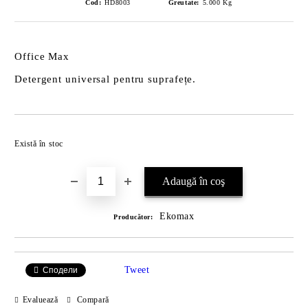
Cod:
HD8003
Greutate:
5.000
Kg
Office Max
Detergent universal pentru suprafețe.
Îmi doresc
Există în stoc
Ekomax
Producător:
Tweet
Сподели
Evaluează
Compară