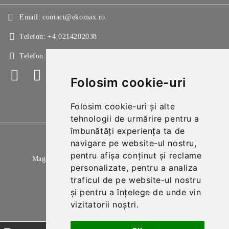
Email:
contact@ekomax.ro
Telefon:
+4 0214202038
Telefon:
+4 0214213150
Folosim cookie-uri
Folosim cookie-uri și alte
tehnologii de urmărire pentru a
îmbunătăți experiența ta de
GDPR
navigare pe website-ul nostru,
pentru afișa conținut și reclame
Magazinul nostru respecta 100% prevederile GDPR.
personalizate, pentru a analiza
Citeste politica de confidentialitate
traficul de pe website-ul nostru
și pentru a înțelege de unde vin
Informatiile mele personale
vizitatorii noștri.