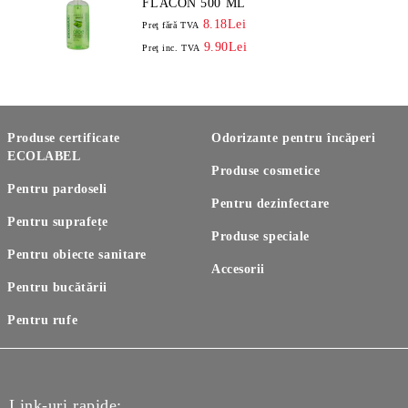
FLACON 500 ML
8.18Lei
Preţ fără TVA
9.90Lei
Preţ inc. TVA
Produse certificate
Odorizante pentru încăperi
ECOLABEL
Produse cosmetice
Pentru pardoseli
Pentru dezinfectare
Pentru suprafețe
Produse speciale
Pentru obiecte sanitare
Accesorii
Pentru bucătării
Pentru rufe
Link-uri rapide: