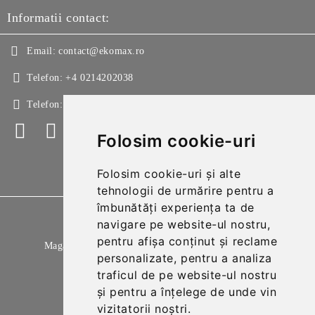
Informatii contact:
Email:
contact@ekomax.ro
Telefon:
+4 0214202038
Telefon:
+4 0214213150
Folosim cookie-uri
Folosim cookie-uri și alte
tehnologii de urmărire pentru a
îmbunătăți experiența ta de
GDPR
navigare pe website-ul nostru,
pentru afișa conținut și reclame
Magazinul nostru respecta 100% prevederile GDPR.
personalizate, pentru a analiza
Citeste politica de confidentialitate
traficul de pe website-ul nostru
și pentru a înțelege de unde vin
Informatiile mele personale
vizitatorii noștri.